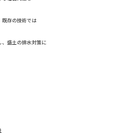
、既存の技術では
し、盛土の排水対策に
、
社