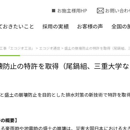
お施主様用HP
お問い合わ
ておきたいこと
採用の実績
お客様の声
全国の
工事「エコジオ工法」
>
エコジオ通信
>
盛土の崩壊防止の特許を取得（尾鍋組、
壊防止の特許を取得（尾鍋組、三重大学な
どと盛土の崩壊防止を目的とした排水対策の新技術で特許を取
許の概要】
いる豪雨時や地震時の盛土の崩壊は、災害大国日本における大