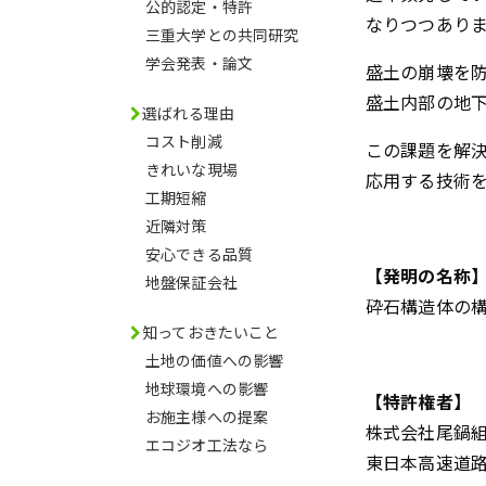
公的認定・特許
なりつつあり
三重大学との共同研究
学会発表・論文
盛土の崩壊を
盛土内部の地
選ばれる理由
コスト削減
この課題を解
きれいな現場
応用する技術
工期短縮
近隣対策
安心できる品質
【発明の名称
地盤保証会社
砕石構造体の
知っておきたいこと
土地の価値への影響
地球環境への影響
【特許権者】
お施主様への提案
株式会社尾鍋
エコジオ工法なら
東日本高速道