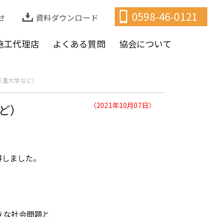
0598-46-0121
せ
資料ダウンロード
施工代理店
よくある質問
協会について
三重大学など）
（2021年10月07日）
ど）
得しました。
きな社会問題と