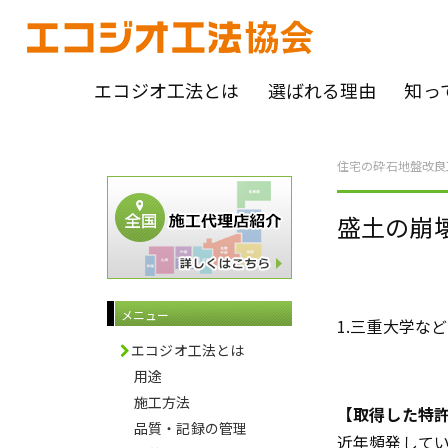
エコジオ工法とは
選ばれる理由
知っ
住宅の砕石地盤改良
盛土の崩
メニュー
1.三重大学な
エコジオ工法とは
用途
施工方法
【取得した特
品質・記録の管理
近年頻発して