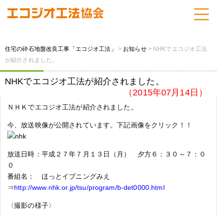
住宅の砕石地盤改良工事「エコジオ工法」
>
お知らせ
>
NHKでエコジオ工法
が紹介されました。
NHKでエコジオ工法が紹介されました。
（2015年07月14日）
ＮＨＫでエコジオ工法が紹介されました。
今、放送映像が公開されています。下記画像をクリック！！
放送日時：平成２７年７月１３日（月） 夕方６：３０～７：０
０
番組名： ほっとイブニングみえ
⇒
http://www.nhk.or.jp/tsu/program/b-det0000.html
〈撮影の様子〉