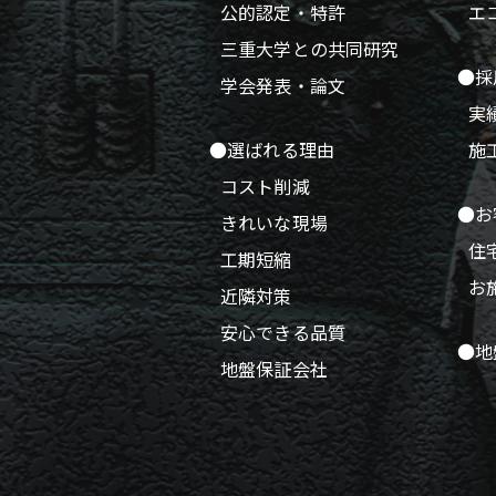
公的認定・特許
エ
三重大学との共同研究
●採
学会発表・論文
実
●選ばれる理由
施
コスト削減
●お
きれいな現場
住
工期短縮
お
近隣対策
安心できる品質
●地
地盤保証会社