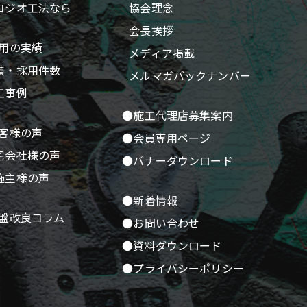
コジオ工法なら
協会理念
会長挨拶
用の実績
メディア掲載
績・採用件数
メルマガバックナンバー
工事例
●施工代理店募集案内
客様の声
●会員専用ページ
宅会社様の声
●バナーダウンロード
施主様の声
●新着情報
盤改良コラム
●お問い合わせ
●資料ダウンロード
●プライバシーポリシー