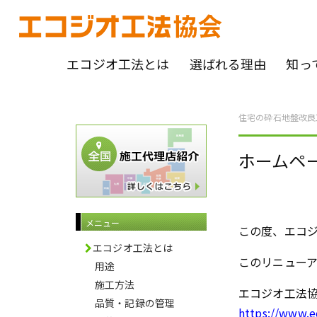
エコジオ工法とは
選ばれる理由
知っ
住宅の砕石地盤改良
ホームペ
メニュー
この度、エコ
エコジオ工法とは
このリニューア
用途
施工方法
エコジオ工法協
品質・記録の管理
https://www.e