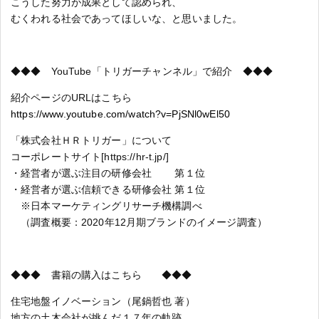
こうした努力が成果として認められ、
むくわれる社会であってほしいな、と思いました。
◆◆◆ YouTube「トリガーチャンネル」で紹介 ◆◆◆
紹介ページのURLはこちら
https://www.youtube.com/watch?v=PjSNl0wEl50
「株式会社ＨＲトリガー」について
コーポレートサイト[https://hr-t.jp/]
・経営者が選ぶ注目の研修会社 第１位
・経営者が選ぶ信頼できる研修会社 第１位
※日本マーケティングリサーチ機構調べ
（調査概要：2020年12月期ブランドのイメージ調査）
◆◆◆ 書籍の購入はこちら ◆◆◆
住宅地盤イノベーション（尾鍋哲也 著）
地方の土木会社が挑んだ１７年の軌跡