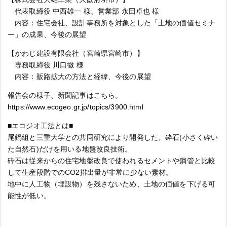
代表取締役 中西雄一 様、営業部 永田卓也 様
内容：住宅会社、設計事務所を対象とした「土地の価値セミナ
ー」の成果、今後の展望
【かわじ建設有限会社（宮崎県宮崎市）】
専務取締役 川口徹 様
内容：販路拡大の方法と経緯、今後の展望
報告会の様子、新聞記事はこちら。
https://www.ecogeo.gr.jp/topics/3900.html
■エコジオ工法とは■
尾鍋組と三重大学との共同研究により開発した、砕石(小さく砕い
た自然石)だけを用いる地盤改良技術。
砕石は従来からの住宅地盤改良で使われるセメントや鋼管と比較
して生産段階でのCO2排出量が非常に少ない素材。
地中に人工物（埋設物）を残さないため、土地の価値を下げる可
能性が低い。