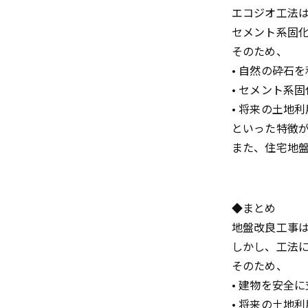
エコジオ工法
セメント系固
そのため、
• 自然の砕石
• セメント系
• 将来の土地
といった特徴
また、住宅地
◆まとめ
地盤改良工事
しかし、工法
そのため、
• 建物を安全
• 将来の土地