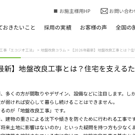
お施主様用HP
お問い合わ
ておきたいこと
採用の実績
お客様の声
全国の
工事「エコジオ工法」
>
地盤改良コラム
>
【2026年最新】地盤改良工事とは？
6年最新】地盤改良工事とは？住宅を支える
際、多くの方が間取りやデザイン、設備などに注目します。し
盤が弱ければ安心して暮らし続けることはできません。
なるのが「地盤改良工事」です。
は、建物の重さによる沈下や傾きを防ぐために行われる工事で
「将来土地に影響はないのか」といった疑問を持つ方も少なく