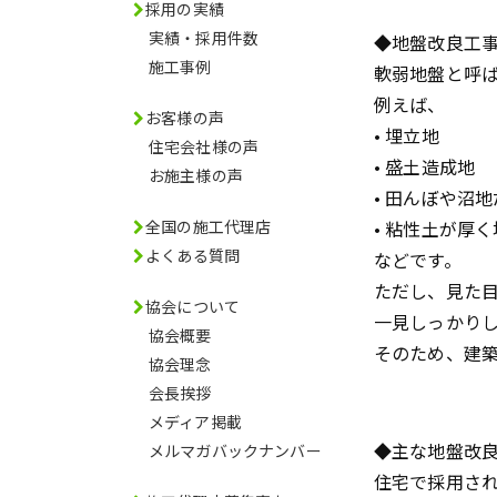
採用の実績
実績・採用件数
◆地盤改良工
施工事例
軟弱地盤と呼
例えば、
お客様の声
• 埋立地
住宅会社様の声
• 盛土造成地
お施主様の声
• 田んぼや沼
全国の施工代理店
• 粘性土が厚
よくある質問
などです。
ただし、見た
協会について
一見しっかり
協会概要
そのため、建
協会理念
会長挨拶
メディア掲載
◆主な地盤改
メルマガバックナンバー
住宅で採用さ