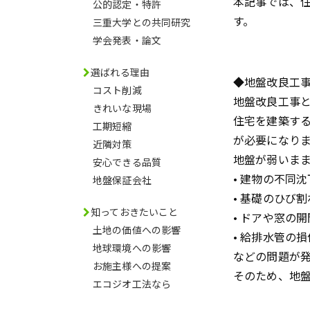
本記事では、
公的認定・特許
す。
三重大学との共同研究
学会発表・論文
選ばれる理由
◆地盤改良工
コスト削減
地盤改良工事
きれいな現場
住宅を建築す
工期短縮
が必要になり
近隣対策
地盤が弱いま
安心できる品質
• 建物の不同沈
地盤保証会社
• 基礎のひび割
知っておきたいこと
• ドアや窓の
土地の価値への影響
• 給排水管の損
地球環境への影響
などの問題が
お施主様への提案
そのため、地
エコジオ工法なら