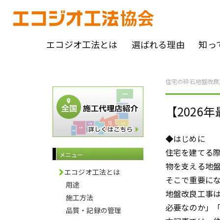
エコジオ工法とは
選ばれる理由
知っ
住宅の砕石地盤改良
【202
◆はじめに
住宅を建てる
メニュー
物を支える地
エコジオ工法とは
そこで重要に
用途
地盤改良工事
施工方法
必要なのか」
品質・記録の管理