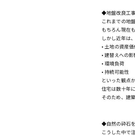
◆地盤改良工
これまでの地
もちろん現在
しかし近年は
• 土地の資産価
• 建替えへの影
• 環境負荷
• 持続可能性
といった観点
住宅は数十年
そのため、建
◆自然の砕石
こうした中で