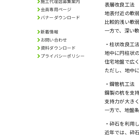
施工代理店募集案内
表層改良工法
会員専用ページ
地表付近の軟
バナーダウンロード
比較的浅い軟
一方で、深い
新着情報
お問い合わせ
・柱状改良工
資料ダウンロード
地中に円柱状
プライバシーポリシー
住宅地盤で広
ただし、地中
・鋼管杭工法
鋼製の杭を支
支持力が大き
一方で、地盤
・砕石を利用
近年では、砕