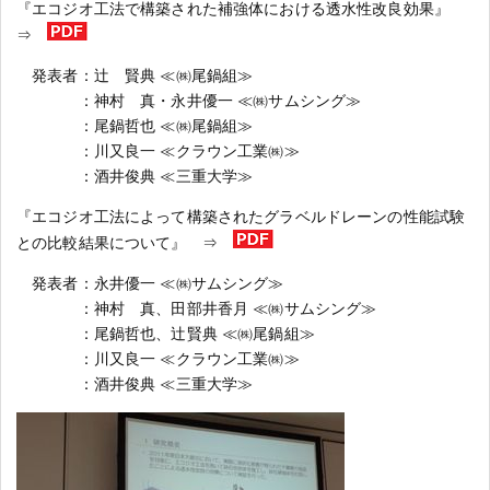
『エコジオ工法で構築された補強体における透水性改良効果』
⇒
発表者：辻 賢典 ≪㈱尾鍋組≫
：神村 真・永井優一 ≪㈱サムシング≫
：尾鍋哲也 ≪㈱尾鍋組≫
：川又良一 ≪クラウン工業㈱≫
：酒井俊典 ≪三重大学≫
『エコジオ工法によって構築されたグラベルドレーンの性能試験
との比較結果について』 ⇒
発表者：永井優一 ≪㈱サムシング≫
：神村 真、田部井香月 ≪㈱サムシング≫
：尾鍋哲也、辻賢典 ≪㈱尾鍋組≫
：川又良一 ≪クラウン工業㈱≫
：酒井俊典 ≪三重大学≫