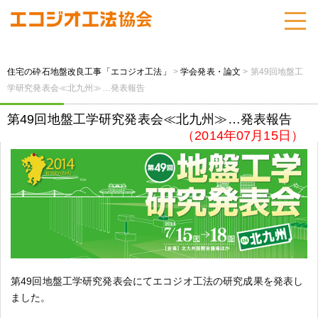
住宅の砕石地盤改良工事「エコジオ工法」
>
学会発表・論文
>
第49回地盤工
学研究発表会≪北九州≫…発表報告
第49回地盤工学研究発表会≪北九州≫…発表報告
（2014年07月15日）
第49回地盤工学研究発表会にてエコジオ工法の研究成果を発表し
ました。