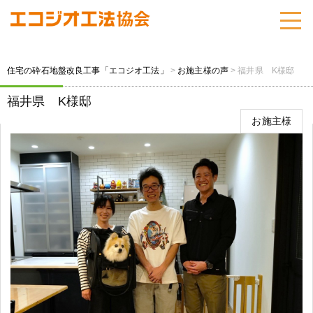
住宅の砕石地盤改良工事「エコジオ工法」
>
お施主様の声
>
福井県 K様邸
福井県 K様邸
お施主様